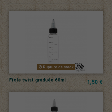
Rupture de stock
Fiole twist graduée 60ml
1,50 €