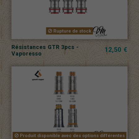
Rupture de stock
Résistances GTR 3pcs -
12,50 €
Vaporesso
Produit disponible avec des options différentes