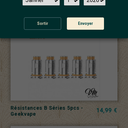
Résistances PnP 5pcs -
14,99 €
Voopoo
Sortir
Envoyer
Résistances B Séries 5pcs -
14,99 €
Geekvape