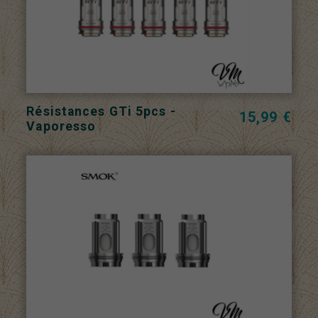
Résistances GTi 5pcs -
15,99 €
Vaporesso