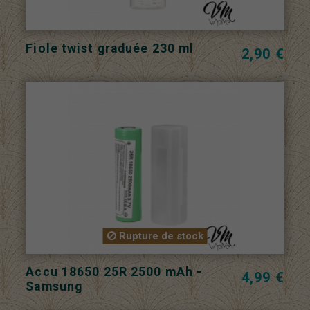
Fiole twist graduée 230 ml
2,90 €
Rupture de stock
Accu 18650 25R 2500 mAh -
4,99 €
Samsung