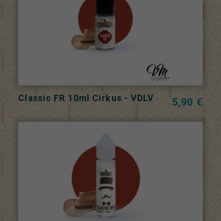
Classic FR 10ml Cirkus - VDLV
5,90 €