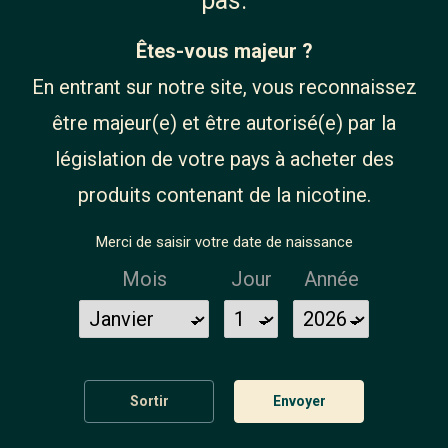
pas.
Êtes-vous majeur ?
En entrant sur notre site, vous reconnaissez
Produit disponible avec des options différentes
être majeur(e) et être autorisé(e) par la
Classic RY4 10ml - Bobble
législation de votre pays à acheter des
4,90 €
produits contenant de la nicotine.
Merci de saisir votre date de naissance
Mois
Jour
Année
Sortir
Envoyer
Rupture de stock