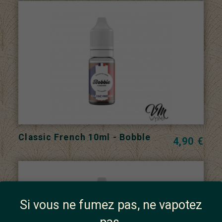
Classic French 10ml - Bobble
4,90 €
Si vous ne fumez pas, ne vapotez