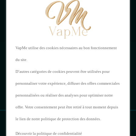
Mon compte
VAPME
Adresses
121 Rue de Saintes,
Historique de vos
VapMe utilise des cookies nécessaires au bon fonctionnement
16000 Angoulême
commandes
du site.
05 17 20 62 23
D’autres catégories de cookies peuvent être utilisées pour
personnaliser votre expérience, diffuser des offres commerciales
contact@vapme.com
personnalisées ou réaliser des analyses pour optimiser notre
offre. Votre consentement peut être retiré à tout moment depuis
le lien de notre politique de protection des données.
Découvrir la politique de confidentialité