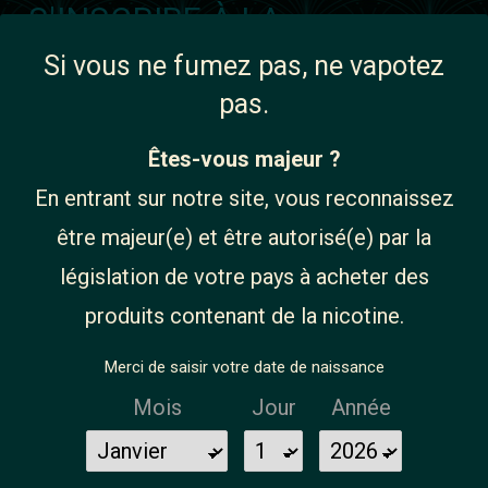
S'INSCRIRE À LA
NEWSLETTER
Si vous ne fumez pas, ne vapotez
pas.
Êtes-vous majeur ?
En entrant sur notre site, vous reconnaissez
Vous pouvez vous désinscrire à tout moment. Vous
trouverez pour cela nos informations de contact dans
être majeur(e) et être autorisé(e) par la
les conditions d'utilisation du site.
législation de votre pays à acheter des
J'accepte les termes et conditions ainsi que la
politique de confidentialité
produits contenant de la nicotine.
Merci de saisir votre date de naissance
Mois
Jour
Année
INFORMATIONS
NOS