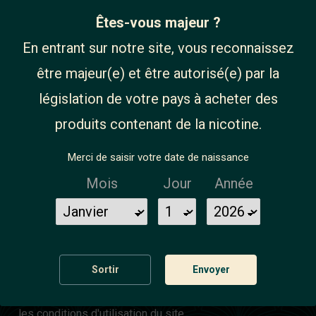
Êtes-vous majeur ?
Chargeur d'accus M4 - X-Power
En entrant sur notre site, vous reconnaissez
13,99 €
être majeur(e) et être autorisé(e) par la
législation de votre pays à acheter des
produits contenant de la nicotine.
Merci de saisir votre date de naissance
S'INSCRIRE À LA
Mois
Jour
Année
NEWSLETTER
Sortir
Envoyer
Vous pouvez vous désinscrire à tout moment. Vous
trouverez pour cela nos informations de contact dans
les conditions d'utilisation du site.