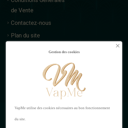
Conditions Générales
de Vente
Contactez-nous
Plan du site
MON
NOUS
Gestion des cookies
COMPTE
CONTACTER
Mon compte
VAPME
Adresses
121 Rue de Saintes,
Historique de vos
VapMe utilise des cookies nécessaires au bon fonctionnement
16000 Angoulême
commandes
du site.
05 17 20 62 23