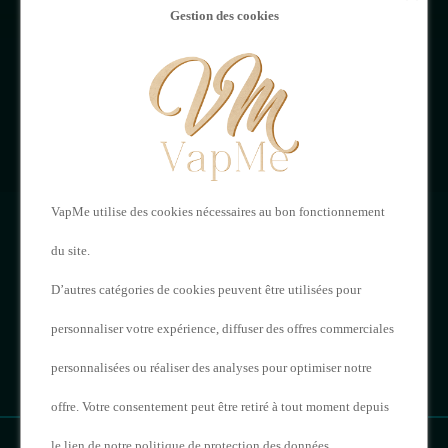
MON
NOUS
Gestion des cookies
COMPTE
CONTACTER
Mon compte
VAPME
Adresses
121 Rue de Saintes,
Historique de vos
VapMe utilise des cookies nécessaires au bon fonctionnement
16000 Angoulême
commandes
du site.
05 17 20 62 23
D’autres catégories de cookies peuvent être utilisées pour
personnaliser votre expérience, diffuser des offres commerciales
contact@vapme.com
personnalisées ou réaliser des analyses pour optimiser notre
offre. Votre consentement peut être retiré à tout moment depuis
le lien de notre politique de protection des données.