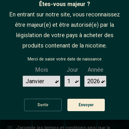
Êtes-vous majeur ?
Fiole twist graduée 230 ml
2,90 €
En entrant sur notre site, vous reconnaissez
être majeur(e) et être autorisé(e) par la
législation de votre pays à acheter des
produits contenant de la nicotine.
S'INSCRIRE À LA
Merci de saisir votre date de naissance
NEWSLETTER
Mois
Jour
Année
Sortir
Envoyer
Vous pouvez vous désinscrire à tout moment. Vous
trouverez pour cela nos informations de contact dans
les conditions d'utilisation du site.
J'accepte les termes et conditions ainsi que la