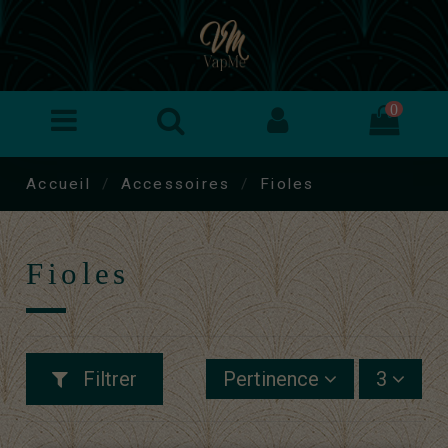
0
Accueil
Accessoires
Fioles
Fioles
Filtrer
Pertinence
3