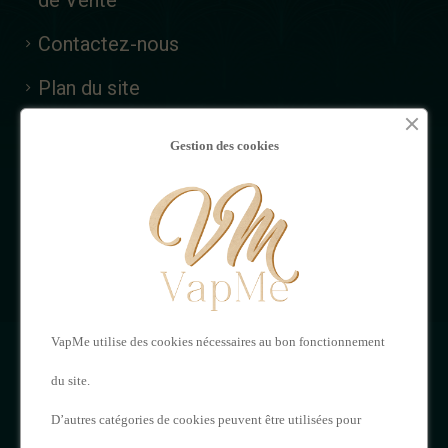
de Vente
Contactez-nous
Plan du site
MON
NOUS
Gestion des cookies
COMPTE
CONTACTER
Mon compte
VAPME
Adresses
121 Rue de Saintes,
Historique de vos
VapMe utilise des cookies nécessaires au bon fonctionnement
16000 Angoulême
commandes
du site.
05 17 20 62 23
D’autres catégories de cookies peuvent être utilisées pour