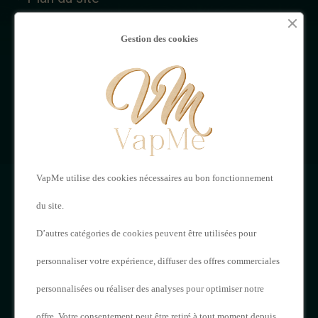
MON
NOUS
Gestion des cookies
COMPTE
CONTACTER
Mon compte
VAPME
Adresses
121 Rue de Saintes,
Historique de vos
VapMe utilise des cookies nécessaires au bon fonctionnement
16000 Angoulême
commandes
du site.
05 17 20 62 23
D’autres catégories de cookies peuvent être utilisées pour
personnaliser votre expérience, diffuser des offres commerciales
contact@vapme.com
personnalisées ou réaliser des analyses pour optimiser notre
offre. Votre consentement peut être retiré à tout moment depuis