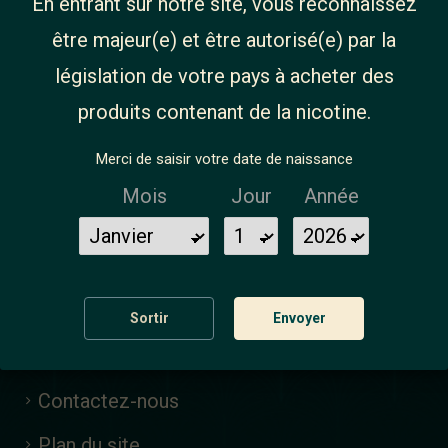
En entrant sur notre site, vous reconnaissez
être majeur(e) et être autorisé(e) par la
législation de votre pays à acheter des
INFORMATIONS
NOS
produits contenant de la nicotine.
PRODUITS
A propos de nous
Merci de saisir votre date de naissance
Matériel
Magasins
Mois
Jour
Année
Liquides
Mention légales
Do It Yourself
Livraison
Accessoires
Conditions Générales
Sortir
Envoyer
de Vente
Contactez-nous
Plan du site