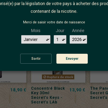
risé(e) par la législation de votre pays à acheter des pro
contenant de la nicotine.
 de stock
Merci de saisir votre date de naissance
ml
The Wolf 50ml
Red Key
18,90 €
18,90 €
Mois
Jour
Année
 -
Secret Garden -
Secret's
Secret's LAb
Secret's
Sortir
Envoyer
Rupture de stock
Concentré Black
The Pan
18,90 €
13,90 €
Key 30ml
Secret G
Secret's Keys -
Secret's
Secret's LAb