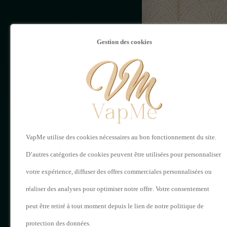
Gestion des cookies
S'INSCRIR
NEWSLET
VapMe utilise des cookies nécessaires au bon fonctionnement du site.
Vous pouvez vous d
Vous trouverez pou
D’autres catégories de cookies peuvent être utilisées pour personnaliser
contact dans les con
site.
votre expérience, diffuser des offres commerciales personnalisées ou
J'accepte les t
réaliser des analyses pour optimiser notre offre. Votre consentement
que la politique de 
peut être retiré à tout moment depuis le lien de notre politique de
protection des données.