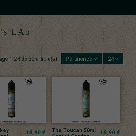
t's LAb
age 1-24 de 32 article(s)
Pertinence
24
key
The Toucan 50ml
18,90 €
18,90 €