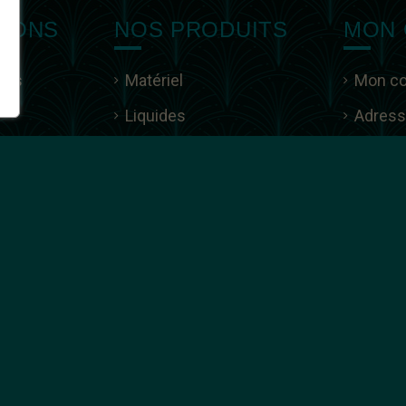
TIONS
NOS PRODUITS
MON
ous
Matériel
Mon c
Liquides
Adres
es
Do It Yourself
Histor
comma
Accessoires
nérales de
us
 TOUS DROITS RÉSERVÉS. CRÉATION