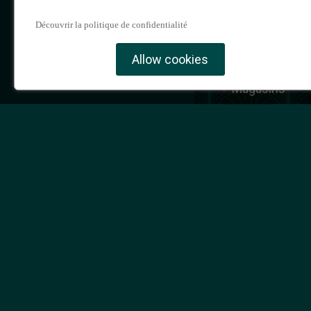
INFORMA
Découvrir la politique de confidentialité
Allow cookies
A propos de n
Magasins
Mention légal
Livraison
Conditions Gé
Vente
Contactez-no
Plan du site
VAPME © 2022.