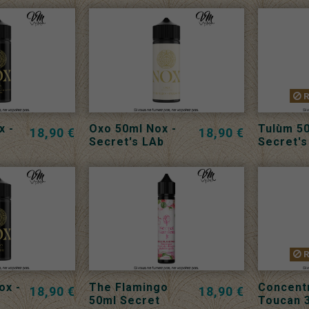
R
x -
Oxo 50ml Nox -
Tulùm 50
18,90 €
18,90 €
Secret's LAb
Secret's
R
ox -
The Flamingo
Concent
18,90 €
18,90 €
50ml Secret
Toucan 