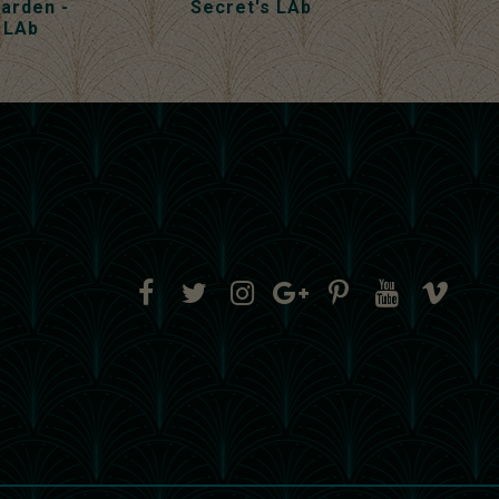
arden -
Secret's LAb
 LAb