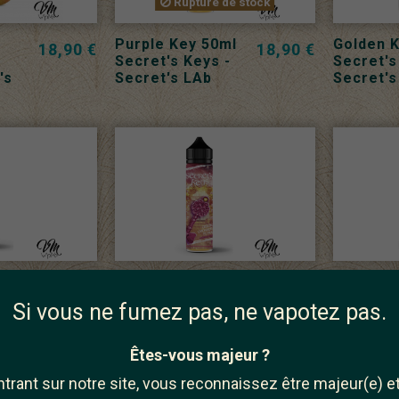
Rupture de stock
Purple Key 50ml
Golden 
18,90 €
18,90 €
s
Secret's Keys -
Secret's
's
Secret's LAb
Secret's
0ml
Pink Key 50ml
Green K
18,90 €
18,90 €
 -
Secret's Keys -
Secret's
Si vous ne fumez pas, ne vapotez pas.
Secret's LAb
Secret's
Êtes-vous majeur ?
ntrant sur notre site, vous reconnaissez être majeur(e) et