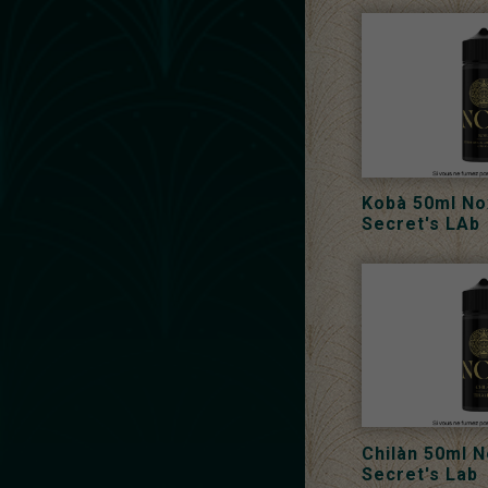
Kobà 50ml No
Secret's LAb
Chilàn 50ml N
Secret's Lab