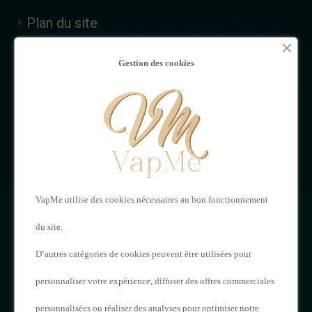
Plan du site
MON
NOUS
Gestion des cookies
COMPTE
CONTACTER
Mon compte
VAPME
Adresses
121 Rue de Saintes,
Historique de vos
VapMe utilise des cookies nécessaires au bon fonctionnement
16000 Angoulême
commandes
du site.
05 17 20 62 23
D’autres catégories de cookies peuvent être utilisées pour
personnaliser votre expérience, diffuser des offres commerciales
contact@vapme.com
personnalisées ou réaliser des analyses pour optimiser notre