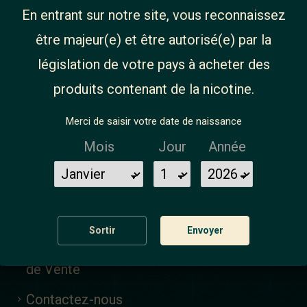
En entrant sur notre site, vous reconnaissez
être majeur(e) et être autorisé(e) par la
législation de votre pays à acheter des
INFORMATIONS
NOS
produits contenant de la nicotine.
PRODUITS
Merci de saisir votre date de naissance
A propos de nous
Matériel
Mois
Jour
Année
Magasins
Liquides
Mention légales
Do It Yourself
Livraison
Sortir
Envoyer
Accessoires
Conditions Générales
de Vente
Contactez-nous