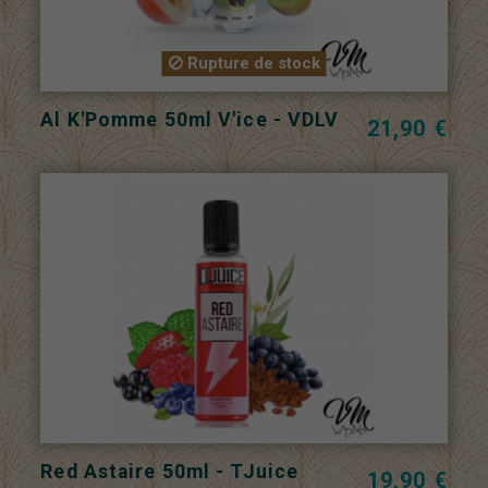
Rupture de stock
Al K'Pomme 50ml V'ice - VDLV
21,90 €
Red Astaire 50ml - TJuice
19,90 €