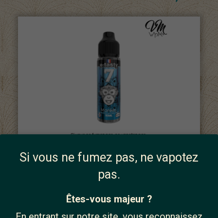
Monkïa 50ml Sept - E.Tasty
21,90 €
Si vous ne fumez pas, ne vapotez
pas.
Êtes-vous majeur ?
En entrant sur notre site, vous reconnaissez