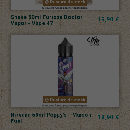
Rupture de stock
Snake 50ml Furiosa Doctor
19,90 €
Vapor - Vape 47
Rupture de stock
Nirvana 50ml Poppy's - Maison
18,90 €
Fuel