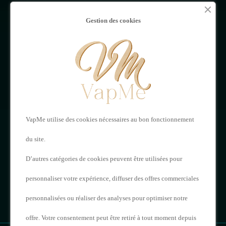
MON
NOUS
Gestion des cookies
COMPTE
CONTACTER
Mon compte
VAPME
Adresses
121 Rue de Saintes,
Historique de vos
VapMe utilise des cookies nécessaires au bon fonctionnement
16000 Angoulême
commandes
du site.
05 17 20 62 23
D’autres catégories de cookies peuvent être utilisées pour
personnaliser votre expérience, diffuser des offres commerciales
contact@vapme.com
personnalisées ou réaliser des analyses pour optimiser notre
offre. Votre consentement peut être retiré à tout moment depuis