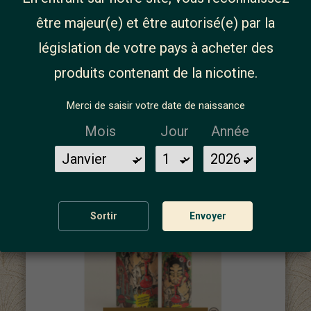
être majeur(e) et être autorisé(e) par la
législation de votre pays à acheter des
produits contenant de la nicotine.
Merci de saisir votre date de naissance
Crazy Mojito 100ml -Baby Bear
Mois
Jour
Année
17,90 €
Sortir
Envoyer