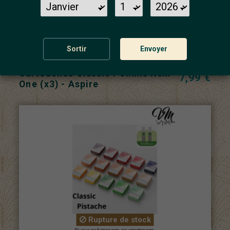
Rupture de stock
Sortir
Envoyer
Cartouches Classic Pomme Nexi
7,99 €
One (x3) - Aspire
Rupture de stock