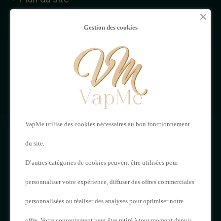
MON
NOUS
Gestion des cookies
COMPTE
CONTACTER
Mon compte
VAPME
Adresses
121 Rue de Saintes,
Historique de vos
VapMe utilise des cookies nécessaires au bon fonctionnement
16000 Angoulême
commandes
du site.
05 17 20 62 23
D’autres catégories de cookies peuvent être utilisées pour
personnaliser votre expérience, diffuser des offres commerciales
contact@vapme.com
personnalisées ou réaliser des analyses pour optimiser notre
offre. Votre consentement peut être retiré à tout moment depuis