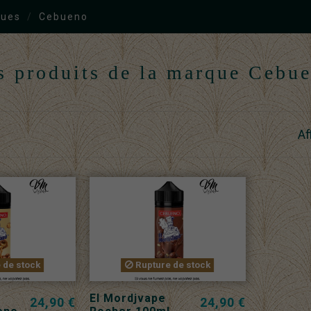
ues
Cebueno
s produits de la marque Cebu
Af
 de stock
Rupture de stock
El Mordjvape
24,90 €
24,90 €