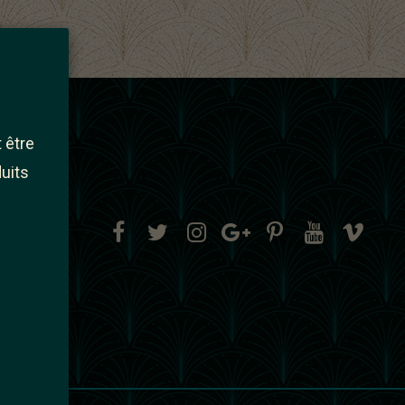
 être
duits