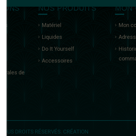
TIONS
NOS PRODUITS
MON
ous
Matériel
Mon c
Liquides
Adres
es
Do It Yourself
Histor
comma
Accessoires
nérales de
us
 TOUS DROITS RÉSERVÉS. CRÉATION