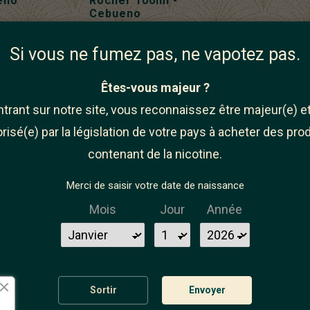
eno
Rocher 100ml -
Cebueno
Si vous ne fumez pas, ne vapotez pas.
E À LA
Êtes-vous majeur ?
TER
ntrant sur notre site, vous reconnaissez être majeur(e) et
risé(e) par la législation de votre pays à acheter des pro
contenant de la nicotine.
Merci de saisir votre date de naissance
ésinscrire à tout moment.
r cela nos informations de
Mois
Jour
Année
ditions d'utilisation du
ermes et conditions ainsi
confidentialité
Sortir
Envoyer