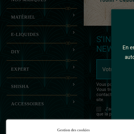
100ml - Cebu
MATÉRIEL
E-LIQUIDES
S'INSCRIR
NEWSLET
En e
DIY
auto
EXPERT
Vous pouvez vous d
SHISHA
Vous trouverez pou
contact dans les con
site.
ACCESSOIRES
J'accepte les t
que la politique de 
Gestion des cookies