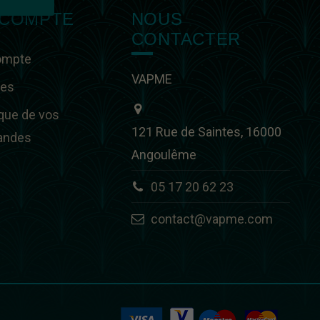
 COMPTE
NOUS
CONTACTER
ompte
VAPME
ses
ique de vos
121 Rue de Saintes, 16000
ndes
Angoulême
05 17 20 62 23
contact@vapme.com